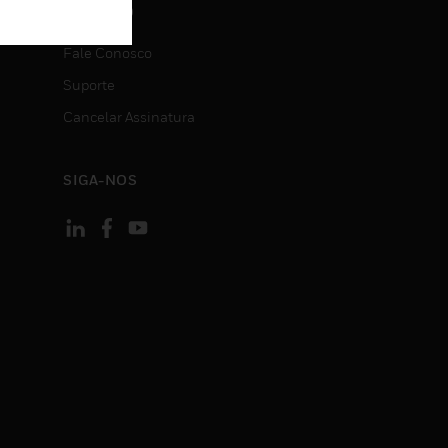
CONTATO
Fale Conosco
Suporte
Cancelar Assinatura
SIGA-NOS