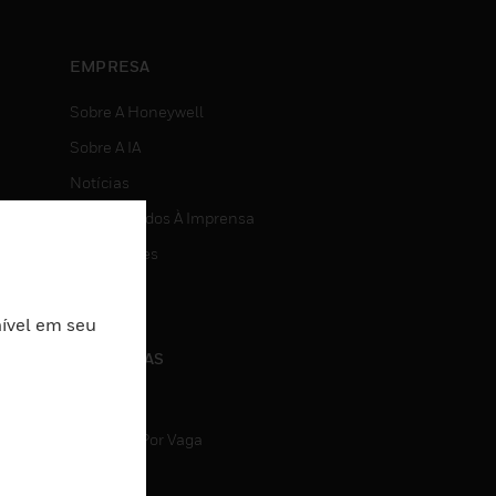
EMPRESA
Sobre A Honeywell
Sobre A IA
Notícias
Comunicados À Imprensa
Investidores
Eventos
nível em seu
CARREIRAS
Carreiras
Pesquisa Por Vaga