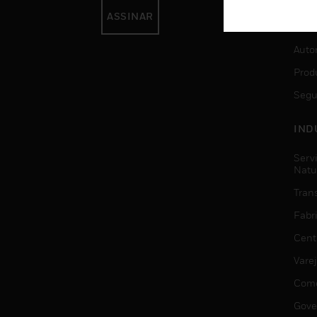
ASSINAR
SER
Auto
Prod
Segu
IND
Serv
Natu
Trans
Fabr
Cent
Vare
Comé
Gove