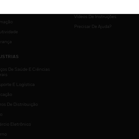
SUPORTE MYAUTOMATION
VIÇOS
Vídeos De Instruções
mação
Precisar De Ajuda?
utividade
rança
USTRIAS
iços De Saúde E Ciências
rais
porte E Logística
icação
ros De Distribuição
jo
rcio Eletrônico
rno