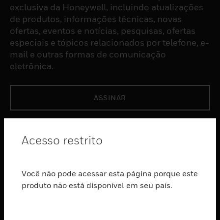
exclusiva da Honeywell, incluindo atualizações
de produtos, informações técnicas, novas
ofertas, eventos e notícias, pesquisas, ofertas
especiais e tópicos relacionados por telefone, e-
mail e outras formas de comunicação
eletrônica.
ASSINAR
PRODUTOS
Acesso restrito
toggle view
SOFTWARE
Você não pode acessar esta página porque este
toggle view
SERVIÇOS
produto não está disponível em seu país.
toggle view
INDUSTRIAS