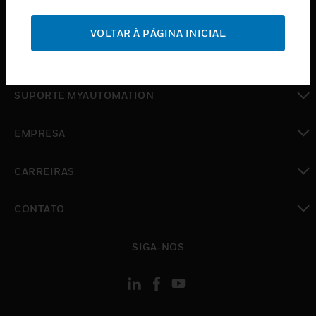
toggle view
SUPORTE
VOLTAR À PÁGINA INICIAL
toggle view
ONDE COMPRAR
toggle view
SUPORTE MYAUTOMATION
toggle view
EMPRESA
toggle view
CARREIRAS
toggle view
CONTATO
toggle view
SIGA-NOS