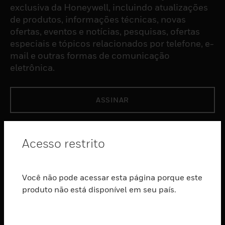
exclusiva da Honeywell, incluindo atualizações
de produtos, informações técnicas, novas
ofertas, eventos e notícias, pesquisas, ofertas
especiais e tópicos relacionados por telefone, e-
mail e outras formas de comunicação
eletrônica.
ASSINAR
PRODUTOS
Acesso restrito
toggle view
SOFTWARE
Você não pode acessar esta página porque este
toggle view
SERVIÇOS
produto não está disponível em seu país.
toggle view
INDUSTRIAS