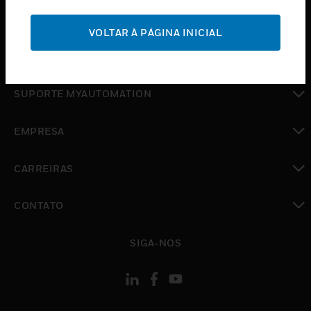
toggle view
SUPORTE
VOLTAR À PÁGINA INICIAL
toggle view
ONDE COMPRAR
toggle view
SUPORTE MYAUTOMATION
toggle view
EMPRESA
toggle view
CARREIRAS
toggle view
CONTATO
toggle view
SIGA-NOS