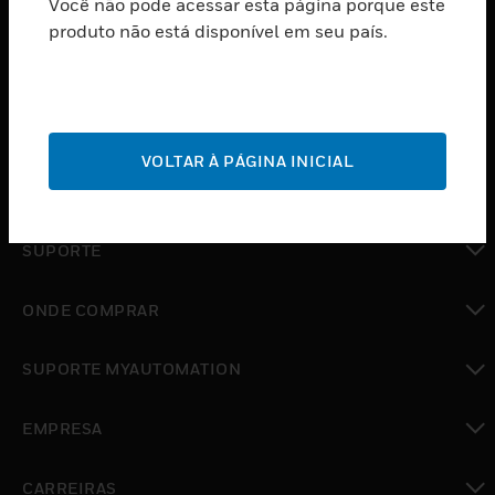
Você não pode acessar esta página porque este
PRODUTOS
produto não está disponível em seu país.
toggle view
SOFTWARE
toggle view
SERVIÇOS
VOLTAR À PÁGINA INICIAL
toggle view
INDUSTRIAS
toggle view
SUPORTE
toggle view
ONDE COMPRAR
toggle view
SUPORTE MYAUTOMATION
toggle view
EMPRESA
toggle view
CARREIRAS