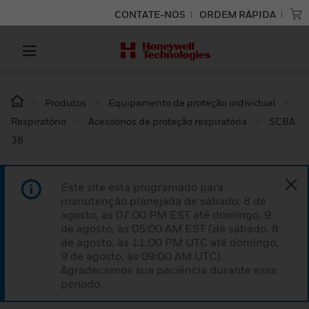
CONTATE-NOS
ORDEM RÁPIDA
Produtos
Equipamento de proteção individual
Respiratório
Acessórios de proteção respiratória
SCBA
38
Este site está programado para
manutenção planejada de sábado, 8 de
agosto, às 07:00 PM EST até domingo, 9
de agosto, às 05:00 AM EST (de sábado, 8
de agosto, às 11:00 PM UTC até domingo,
9 de agosto, às 09:00 AM UTC).
Agradecemos sua paciência durante esse
período.