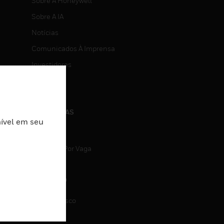
Sobre A Honeywell
Sobre A IA
Notícias
Comunicados À Imprensa
Investidores
Eventos
CARREIRAS
nível em seu
Carreiras
Pesquisa Por Vaga
CONTATO
Fale Conosco
Suporte