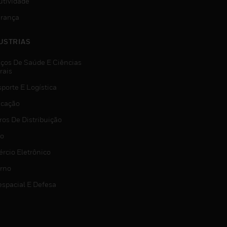
utividade
rança
USTRIAS
iços De Saúde E Ciências
rais
porte E Logística
icação
ros De Distribuição
jo
rcio Eletrônico
rno
espacial E Defesa