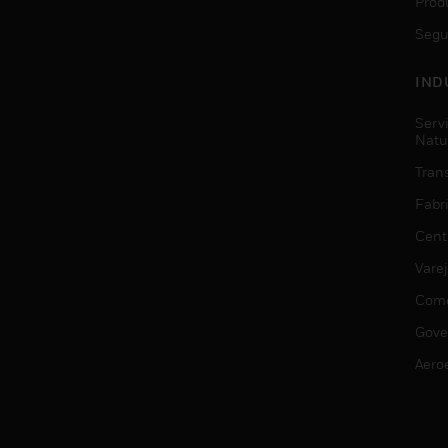
Prod
Segu
IND
Serv
Natu
Trans
Fabr
Cent
Vare
Comé
Gove
Aero