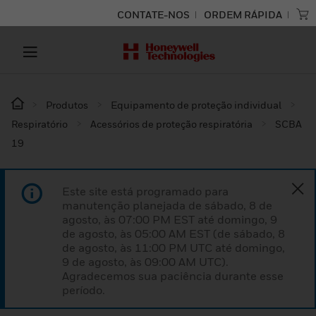
CONTATE-NOS
ORDEM RÁPIDA
Produtos
Equipamento de proteção individual
Respiratório
Acessórios de proteção respiratória
SCBA
19
Este site está programado para
manutenção planejada de sábado, 8 de
agosto, às 07:00 PM EST até domingo, 9
de agosto, às 05:00 AM EST (de sábado, 8
de agosto, às 11:00 PM UTC até domingo,
9 de agosto, às 09:00 AM UTC).
Agradecemos sua paciência durante esse
período.