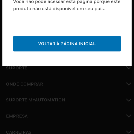
Você não pode acessar esta página porque este
PRODUTOS
produto não está disponível em seu país.
toggle view
SOFTWARE
toggle view
SERVIÇOS
VOLTAR À PÁGINA INICIAL
toggle view
INDUSTRIAS
toggle view
SUPORTE
toggle view
ONDE COMPRAR
toggle view
SUPORTE MYAUTOMATION
toggle view
EMPRESA
toggle view
CARREIRAS