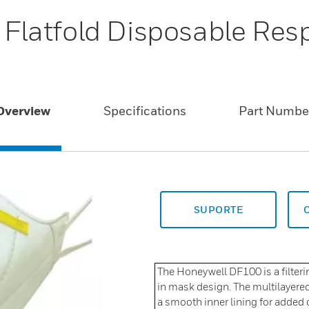
latfold Disposable Resp
Overview
Specifications
Part Numbe
SUPORTE
The Honeywell DF100 is a filterin
in mask design. The multilayere
a smooth inner lining for added c