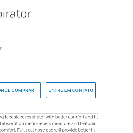
irator
r
ONDE COMPRAR
ENTRE EM CONTATO
g facepiece respirator with better comfort and fit
d absorption media repels moisture and features
omfort. Full seal nose pad will provide better fit