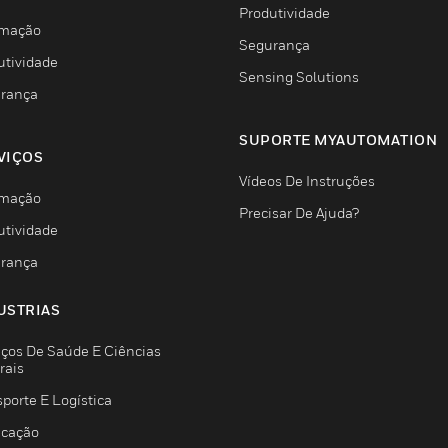
Produtividade
mação
Segurança
utividade
Sensing Solutions
rança
SUPORTE MYAUTOMATION
VIÇOS
Vídeos De Instruções
mação
Precisar De Ajuda?
utividade
rança
USTRIAS
iços De Saúde E Ciências
rais
porte E Logística
icação