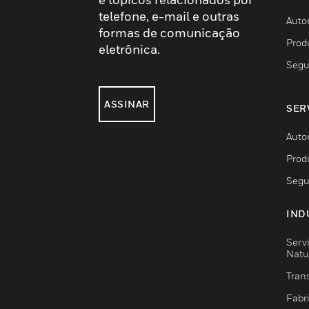
telefone, e-mail e outras
Auto
formas de comunicação
Prod
eletrônica.
Segu
ASSINAR
SER
Auto
Prod
Segu
IND
Serv
Natu
Trans
Fabr