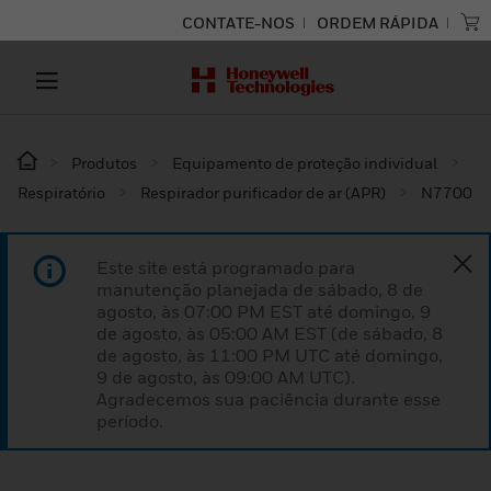
CONTATE-NOS
ORDEM RÁPIDA
Produtos
Equipamento de proteção individual
Respiratório
Respirador purificador de ar (APR)
N7700
Este site está programado para
manutenção planejada de sábado, 8 de
agosto, às 07:00 PM EST até domingo, 9
de agosto, às 05:00 AM EST (de sábado, 8
de agosto, às 11:00 PM UTC até domingo,
9 de agosto, às 09:00 AM UTC).
Agradecemos sua paciência durante esse
período.