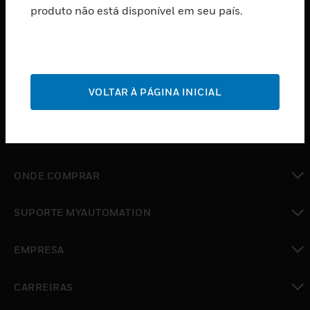
produto não está disponível em seu país.
toggle view
SOFTWARE
toggle view
SERVIÇOS
toggle view
VOLTAR À PÁGINA INICIAL
INDUSTRIAS
toggle view
SUPORTE
toggle view
ONDE COMPRAR
toggle view
SUPORTE MYAUTOMATION
toggle view
EMPRESA
toggle view
CARREIRAS