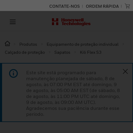
CONTATE-NOS
ORDEM RÁPIDA
Produtos
Equipamento de proteção individual
Calçado de proteção
Sapatos
Kili Flex S3
Este site está programado para
manutenção planejada de sábado, 8 de
agosto, às 07:00 PM EST até domingo, 9
de agosto, às 05:00 AM EST (de sábado, 8
de agosto, às 11:00 PM UTC até domingo,
9 de agosto, às 09:00 AM UTC).
Agradecemos sua paciência durante esse
período.