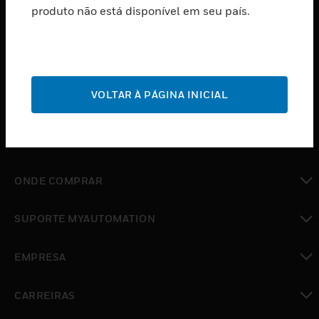
produto não está disponível em seu país.
toggle view
SOFTWARE
toggle view
SERVIÇOS
toggle view
VOLTAR À PÁGINA INICIAL
INDUSTRIAS
toggle view
SUPORTE
toggle view
ONDE COMPRAR
toggle view
SUPORTE MYAUTOMATION
toggle view
EMPRESA
toggle view
CARREIRAS