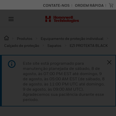
CONTATE-NOS
ORDEM RÁPIDA
Produtos
Equipamento de proteção individual
Calçado de proteção
Sapatos
EZI PROTEKTA BLACK
Este site está programado para
manutenção planejada de sábado, 8 de
agosto, às 07:00 PM EST até domingo, 9
de agosto, às 05:00 AM EST (de sábado, 8
de agosto, às 11:00 PM UTC até domingo,
9 de agosto, às 09:00 AM UTC).
Agradecemos sua paciência durante esse
período.