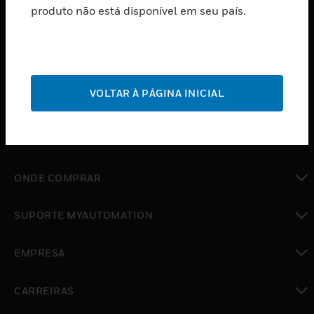
produto não está disponível em seu país.
toggle view
SOFTWARE
toggle view
SERVIÇOS
toggle view
VOLTAR À PÁGINA INICIAL
INDUSTRIAS
toggle view
SUPORTE
toggle view
ONDE COMPRAR
toggle view
SUPORTE MYAUTOMATION
toggle view
EMPRESA
toggle view
CARREIRAS