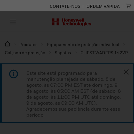
CONTATE-NOS
ORDEM RÁPIDA
Produtos
Equipamento de proteção individual
Calçado de proteção
Sapatos
CHEST WADERS 142VP
Este site está programado para
manutenção planejada de sábado, 8 de
agosto, às 07:00 PM EST até domingo, 9
de agosto, às 05:00 AM EST (de sábado, 8
de agosto, às 11:00 PM UTC até domingo,
9 de agosto, às 09:00 AM UTC).
Agradecemos sua paciência durante esse
período.