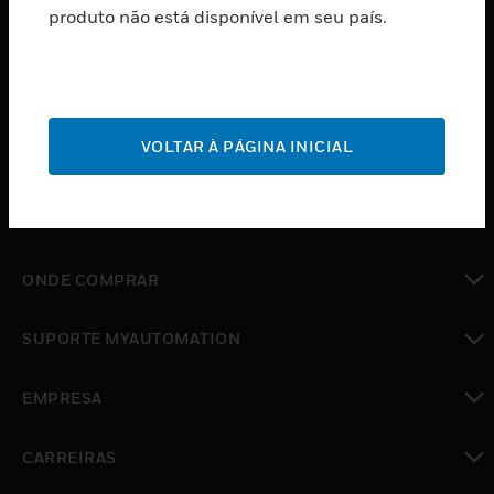
produto não está disponível em seu país.
toggle view
SOFTWARE
toggle view
SERVIÇOS
toggle view
VOLTAR À PÁGINA INICIAL
INDUSTRIAS
toggle view
SUPORTE
toggle view
ONDE COMPRAR
toggle view
SUPORTE MYAUTOMATION
toggle view
EMPRESA
toggle view
CARREIRAS