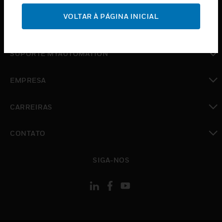
SUPORTE
VOLTAR À PÁGINA INICIAL
toggle view
ONDE COMPRAR
toggle view
SUPORTE MYAUTOMATION
toggle view
EMPRESA
toggle view
CARREIRAS
toggle view
CONTATO
toggle view
SIGA-NOS