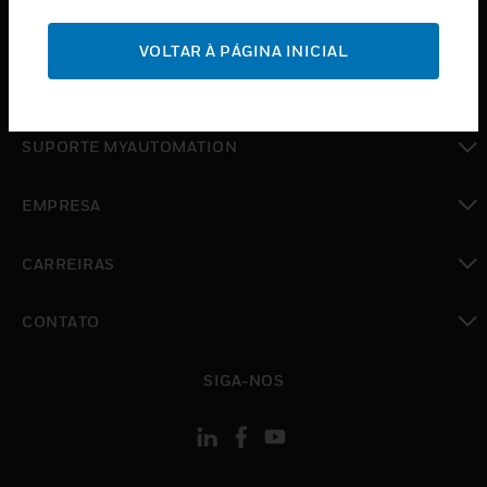
toggle view
SUPORTE
VOLTAR À PÁGINA INICIAL
toggle view
ONDE COMPRAR
toggle view
SUPORTE MYAUTOMATION
toggle view
EMPRESA
toggle view
CARREIRAS
toggle view
CONTATO
toggle view
SIGA-NOS