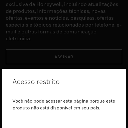
exclusiva da Honeywell, incluindo atualizações
de produtos, informações técnicas, novas
ofertas, eventos e notícias, pesquisas, ofertas
especiais e tópicos relacionados por telefone, e-
mail e outras formas de comunicação
eletrônica.
ASSINAR
PRODUTOS
Acesso restrito
toggle view
SOFTWARE
Você não pode acessar esta página porque este
toggle view
SERVIÇOS
produto não está disponível em seu país.
toggle view
INDUSTRIAS