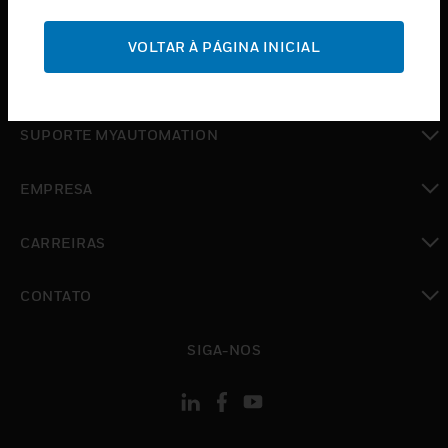
toggle view
SUPORTE
VOLTAR À PÁGINA INICIAL
toggle view
ONDE COMPRAR
toggle view
SUPORTE MYAUTOMATION
toggle view
EMPRESA
toggle view
CARREIRAS
toggle view
CONTATO
toggle view
SIGA-NOS