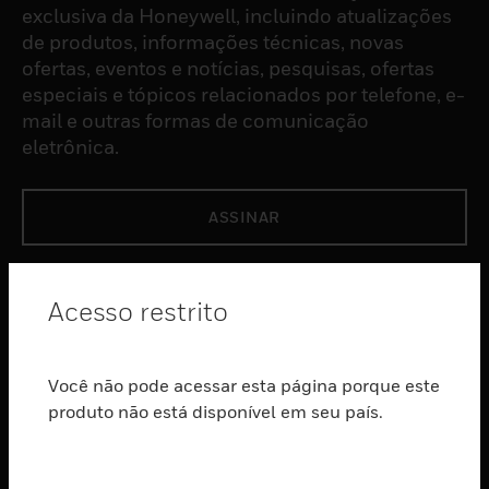
exclusiva da Honeywell, incluindo atualizações
de produtos, informações técnicas, novas
ofertas, eventos e notícias, pesquisas, ofertas
especiais e tópicos relacionados por telefone, e-
mail e outras formas de comunicação
eletrônica.
ASSINAR
PRODUTOS
Acesso restrito
toggle view
SOFTWARE
Você não pode acessar esta página porque este
toggle view
SERVIÇOS
produto não está disponível em seu país.
toggle view
INDUSTRIAS