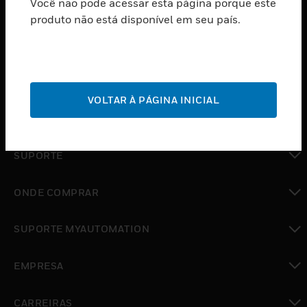
Você não pode acessar esta página porque este
PRODUTOS
produto não está disponível em seu país.
toggle view
SOFTWARE
toggle view
SERVIÇOS
VOLTAR À PÁGINA INICIAL
toggle view
INDUSTRIAS
toggle view
SUPORTE
toggle view
ONDE COMPRAR
toggle view
SUPORTE MYAUTOMATION
toggle view
EMPRESA
toggle view
CARREIRAS