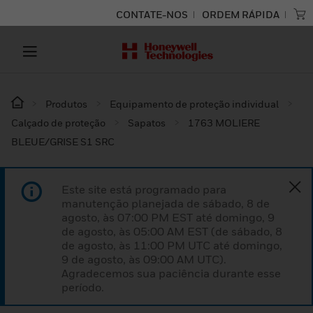
CONTATE-NOS
ORDEM RÁPIDA
Produtos
Equipamento de proteção individual
Calçado de proteção
Sapatos
1763 MOLIERE
BLEUE/GRISE S1 SRC
Este site está programado para
manutenção planejada de sábado, 8 de
agosto, às 07:00 PM EST até domingo, 9
de agosto, às 05:00 AM EST (de sábado, 8
de agosto, às 11:00 PM UTC até domingo,
9 de agosto, às 09:00 AM UTC).
Agradecemos sua paciência durante esse
período.