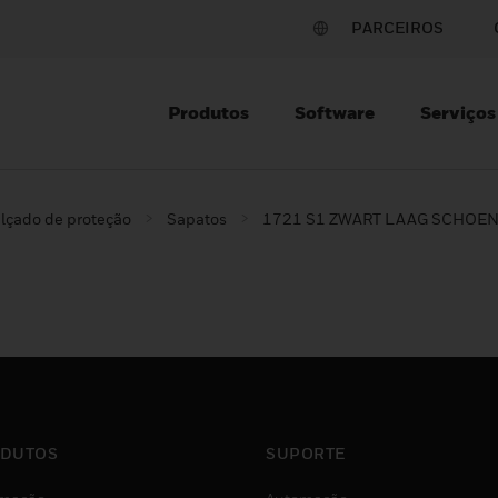
PARCEIROS
Produtos
Software
Serviços
lçado de proteção
Sapatos
1721 S1 ZWART LAAG SCHOE
DUTOS
SUPORTE