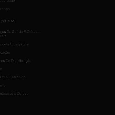
utividade
rança
USTRIAS
iços De Saúde E Ciências
rais
porte E Logística
icação
ros De Distribuição
jo
rcio Eletrônico
rno
espacial E Defesa