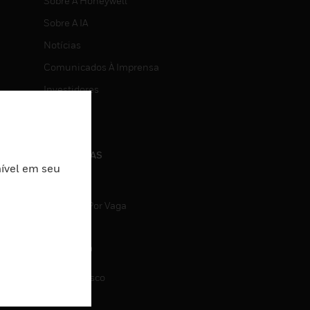
Sobre A Honeywell
Sobre A IA
Notícias
Comunicados À Imprensa
Investidores
Eventos
CARREIRAS
nível em seu
Carreiras
Pesquisa Por Vaga
CONTATO
Fale Conosco
Suporte