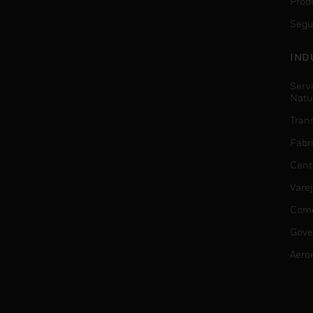
Prod
Segu
IND
Serv
Natu
Trans
Fabr
Cent
Vare
Comé
Gove
Aero