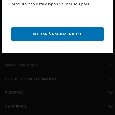
produto não está disponível em seu país.
toggle view
SOFTWARE
toggle view
SERVIÇOS
toggle view
VOLTAR À PÁGINA INICIAL
INDUSTRIAS
toggle view
SUPORTE
toggle view
ONDE COMPRAR
toggle view
SUPORTE MYAUTOMATION
toggle view
EMPRESA
toggle view
CARREIRAS