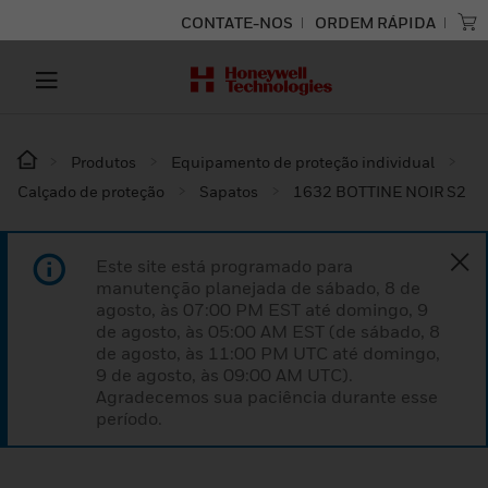
CONTATE-NOS
ORDEM RÁPIDA
Produtos
Equipamento de proteção individual
Calçado de proteção
Sapatos
1632 BOTTINE NOIR S2
Este site está programado para
manutenção planejada de sábado, 8 de
agosto, às 07:00 PM EST até domingo, 9
de agosto, às 05:00 AM EST (de sábado, 8
de agosto, às 11:00 PM UTC até domingo,
9 de agosto, às 09:00 AM UTC).
Agradecemos sua paciência durante esse
período.