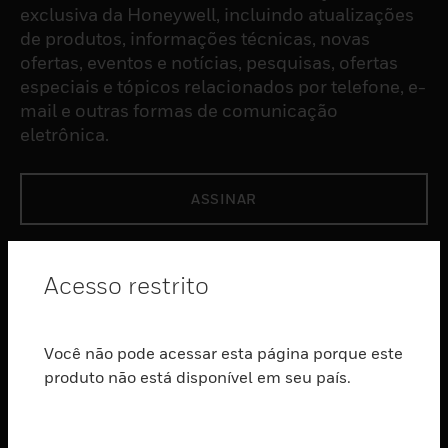
exclusiva da Honeywell, incluindo atualizações
de produtos, informações técnicas, novas
ofertas, eventos e notícias, pesquisas, ofertas
especiais e tópicos relacionados por telefone, e-
mail e outras formas de comunicação
eletrônica.
ASSINAR
PRODUTOS
Acesso restrito
toggle view
SOFTWARE
Você não pode acessar esta página porque este
toggle view
SERVIÇOS
produto não está disponível em seu país.
toggle view
INDUSTRIAS