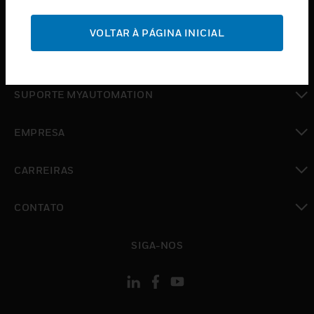
toggle view
SUPORTE
VOLTAR À PÁGINA INICIAL
toggle view
ONDE COMPRAR
toggle view
SUPORTE MYAUTOMATION
toggle view
EMPRESA
toggle view
CARREIRAS
toggle view
CONTATO
toggle view
SIGA-NOS