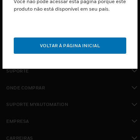
Você não pode acessar esta página porque este
PRODUTOS
produto não está disponível em seu país.
toggle view
SOFTWARE
toggle view
SERVIÇOS
VOLTAR À PÁGINA INICIAL
toggle view
INDUSTRIAS
toggle view
SUPORTE
toggle view
ONDE COMPRAR
toggle view
SUPORTE MYAUTOMATION
toggle view
EMPRESA
toggle view
CARREIRAS