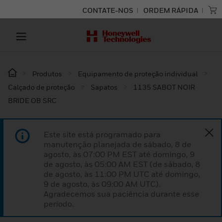
CONTATE-NOS
ORDEM RÁPIDA
Produtos
Equipamento de proteção individual
Calçado de proteção
Sapatos
1135 SABOT NOIR
BRIDE OB SRC
Este site está programado para
manutenção planejada de sábado, 8 de
agosto, às 07:00 PM EST até domingo, 9
de agosto, às 05:00 AM EST (de sábado, 8
de agosto, às 11:00 PM UTC até domingo,
9 de agosto, às 09:00 AM UTC).
Agradecemos sua paciência durante esse
período.