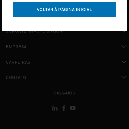
SUPORTE
VOLTAR À PÁGINA INICIAL
toggle view
ONDE COMPRAR
toggle view
SUPORTE MYAUTOMATION
toggle view
EMPRESA
toggle view
CARREIRAS
toggle view
CONTATO
toggle view
SIGA-NOS