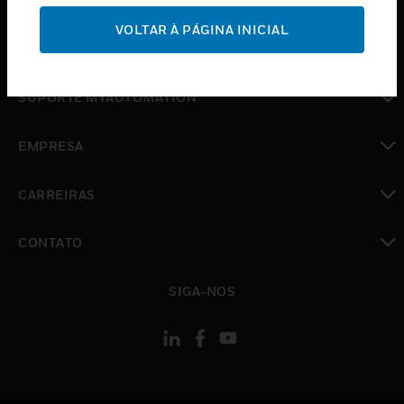
SUPORTE
VOLTAR À PÁGINA INICIAL
toggle view
ONDE COMPRAR
toggle view
SUPORTE MYAUTOMATION
toggle view
EMPRESA
toggle view
CARREIRAS
toggle view
CONTATO
toggle view
SIGA-NOS