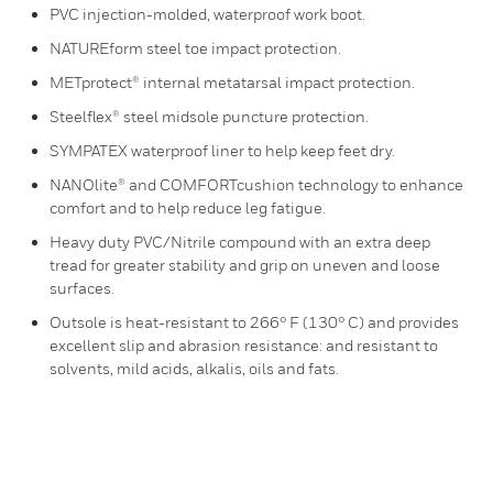
PVC injection-molded, waterproof work boot.
NATUREform steel toe impact protection.
METprotect® internal metatarsal impact protection.
Steelflex® steel midsole puncture protection.
SYMPATEX waterproof liner to help keep feet dry.
NANOlite® and COMFORTcushion technology to enhance
comfort and to help reduce leg fatigue.
Heavy duty PVC/Nitrile compound with an extra deep
tread for greater stability and grip on uneven and loose
surfaces.
Outsole is heat-resistant to 266° F (130° C) and provides
excellent slip and abrasion resistance: and resistant to
solvents, mild acids, alkalis, oils and fats.