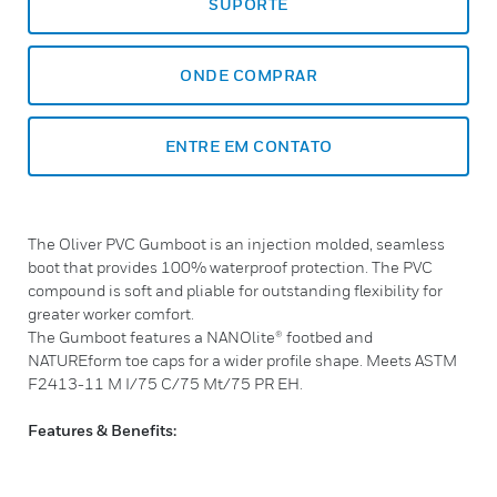
SUPORTE
ONDE COMPRAR
ENTRE EM CONTATO
The Oliver PVC Gumboot is an injection molded, seamless
boot that provides 100% waterproof protection. The PVC
compound is soft and pliable for outstanding flexibility for
greater worker comfort.
The Gumboot features a NANOlite® footbed and
NATUREform toe caps for a wider profile shape. Meets ASTM
F2413-11 M I/75 C/75 Mt/75 PR EH.
Features & Benefits: