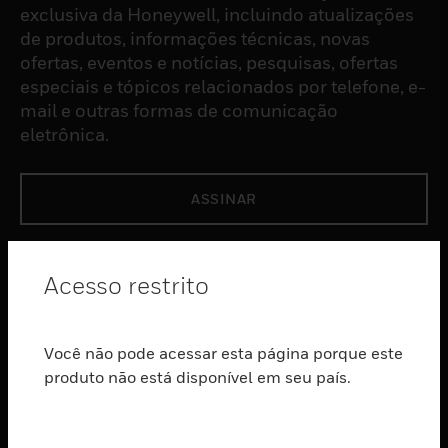
exclusiva da Honeywell, incluindo atualizações
de produtos, informações técnicas, novas
ofertas, eventos e notícias, pesquisas, ofertas
especiais e tópicos relacionados por telefone, e-
mail e outras formas de comunicação
eletrônica.
ASSINAR
PRODUTOS
Acesso restrito
toggle view
SOFTWARE
Você não pode acessar esta página porque este
toggle view
SERVIÇOS
produto não está disponível em seu país.
toggle view
INDUSTRIAS