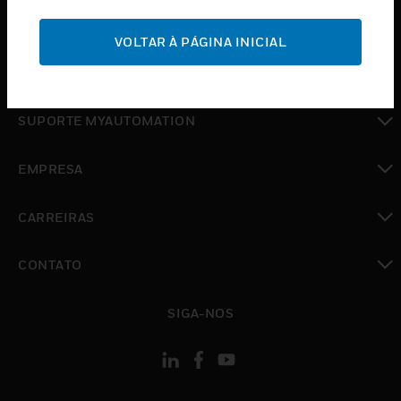
toggle view
SUPORTE
VOLTAR À PÁGINA INICIAL
toggle view
ONDE COMPRAR
toggle view
SUPORTE MYAUTOMATION
toggle view
EMPRESA
toggle view
CARREIRAS
toggle view
CONTATO
toggle view
SIGA-NOS