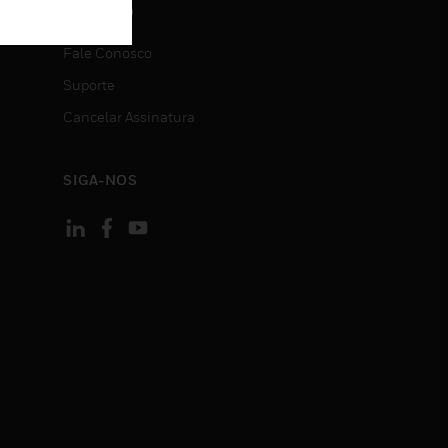
CONTATO
Fale Conosco
Suporte
Cancelar Assinatura
SIGA-NOS