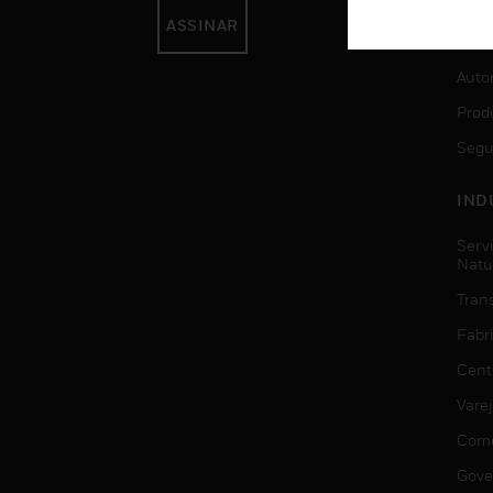
ASSINAR
SER
Auto
Prod
Segu
IND
Serv
Natu
Trans
Fabr
Cent
Vare
Comé
Gove