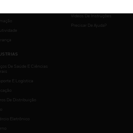
SUPORTE MYAUTOMATION
VIÇOS
Vídeos De Instruções
mação
Precisar De Ajuda?
utividade
rança
USTRIAS
iços De Saúde E Ciências
rais
porte E Logística
icação
ros De Distribuição
jo
rcio Eletrônico
rno