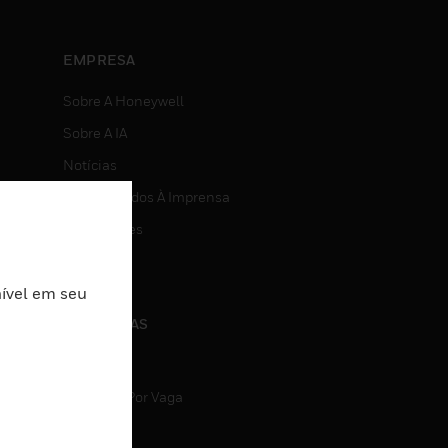
EMPRESA
Sobre A Honeywell
Sobre A IA
Notícias
Comunicados À Imprensa
Investidores
Eventos
nível em seu
CARREIRAS
Carreiras
Pesquisa Por Vaga