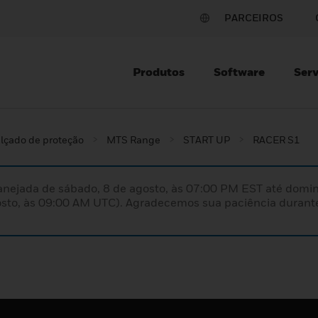
PARCEIROS
Produtos
Software
Serv
lçado de proteção
MTS Range
START UP
RACER S1
nejada de sábado, 8 de agosto, às 07:00 PM EST até domin
sto, às 09:00 AM UTC). Agradecemos sua paciência durante