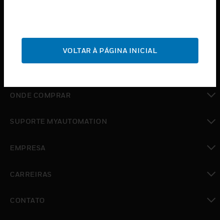
toggle view
SERVIÇOS
toggle view
INDUSTRIAS
VOLTAR À PÁGINA INICIAL
toggle view
SUPORTE
toggle view
ONDE COMPRAR
toggle view
SUPORTE MYAUTOMATION
toggle view
EMPRESA
toggle view
CARREIRAS
toggle view
CONTATO
toggle view