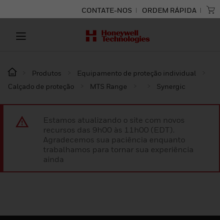
CONTATE-NOS
ORDEM RÁPIDA
Produtos
Equipamento de proteção individual
Calçado de proteção
MTS Range
Synergic
Estamos atualizando o site com novos
recursos das 9h00 às 11h00 (EDT).
Agradecemos sua paciência enquanto
trabalhamos para tornar sua experiência
ainda