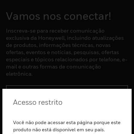
Vamos nos conectar!
Inscreva-se para receber comunicação
exclusiva da Honeywell, incluindo atualizações
de produtos, informações técnicas, novas
ofertas, eventos e notícias, pesquisas, ofertas
especiais e tópicos relacionados por telefone, e-
mail e outras formas de comunicação
eletrônica.
ASSINAR
Acesso restrito
PRODUTOS
Você não pode acessar esta página porque este
toggle view
SOFTWARE
produto não está disponível em seu país.