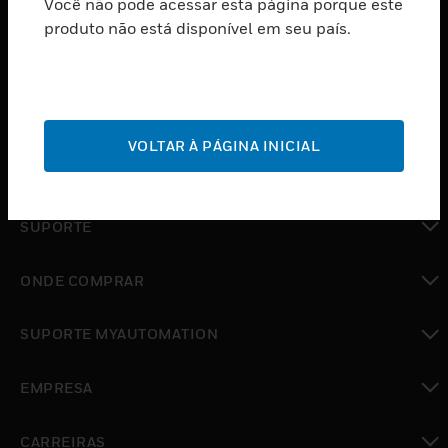
Você não pode acessar esta página porque este
PRODUTOS
produto não está disponível em seu país.
toggle view
SOFTWARE
toggle view
SERVIÇOS
VOLTAR À PÁGINA INICIAL
toggle view
INDUSTRIAS
toggle view
SUPORTE
toggle view
ONDE COMPRAR
toggle view
SUPORTE MYAUTOMATION
toggle view
EMPRESA
toggle view
CARREIRAS