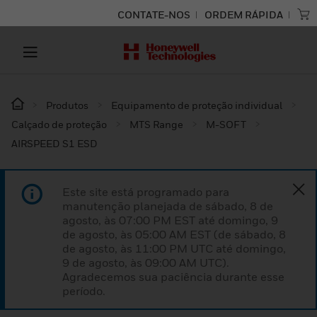
CONTATE-NOS
ORDEM RÁPIDA
Produtos
Equipamento de proteção individual
Calçado de proteção
MTS Range
M-SOFT
AIRSPEED S1 ESD
Este site está programado para
manutenção planejada de sábado, 8 de
agosto, às 07:00 PM EST até domingo, 9
de agosto, às 05:00 AM EST (de sábado, 8
de agosto, às 11:00 PM UTC até domingo,
9 de agosto, às 09:00 AM UTC).
Agradecemos sua paciência durante esse
período.