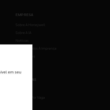
EMPRESA
Sobre A Honeywell
Sobre A IA
Notícias
Comunicados À Imprensa
Investidores
Eventos
nível em seu
CARREIRAS
Carreiras
Pesquisa Por Vaga