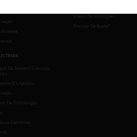
SUPORTE MYAUTOMATION
VIÇOS
Vídeos De Instruções
mação
Precisar De Ajuda?
utividade
rança
USTRIAS
iços De Saúde E Ciências
rais
porte E Logística
icação
ros De Distribuição
jo
rcio Eletrônico
rno