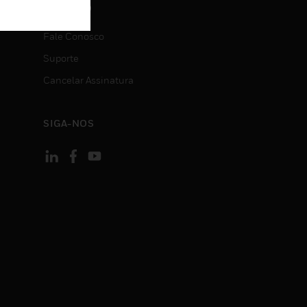
CONTATO
Fale Conosco
Suporte
Cancelar Assinatura
SIGA-NOS