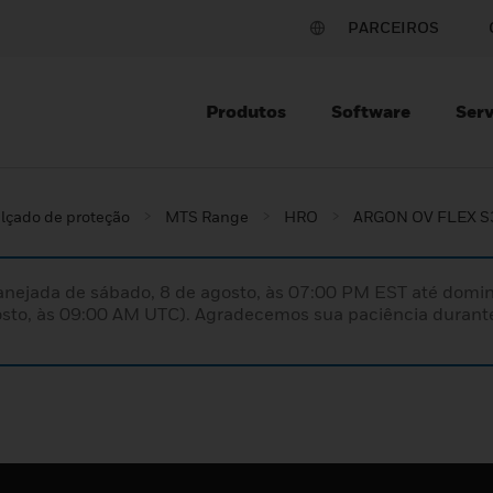
PARCEIROS
Produtos
Software
Serv
lçado de proteção
MTS Range
HRO
ARGON OV FLEX S
nejada de sábado, 8 de agosto, às 07:00 PM EST até domin
sto, às 09:00 AM UTC). Agradecemos sua paciência durante