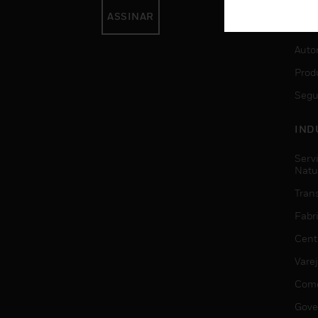
ASSINAR
SER
Auto
Prod
Segu
IND
Serv
Natu
Trans
Fabr
Cent
Vare
Comé
Gove