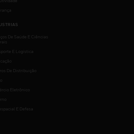
utividade
rança
USTRIAS
iços De Saúde E Ciências
rais
porte E Logística
icação
ros De Distribuição
jo
rcio Eletrônico
rno
espacial E Defesa