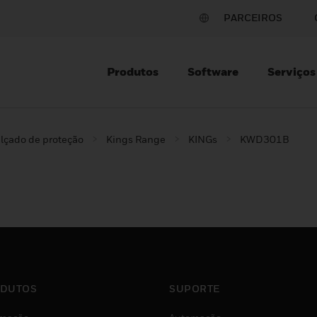
PARCEIROS
Produtos
Software
Serviços
lçado de proteção
Kings Range
KINGs
KWD301B
DUTOS
SUPORTE