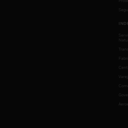
Prod
Segu
IND
Serv
Natu
Trans
Fabr
Cent
Vare
Comé
Gove
Aero