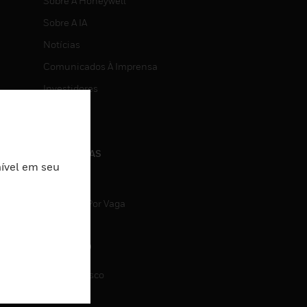
Sobre A Honeywell
Sobre A IA
Notícias
Comunicados À Imprensa
Investidores
Eventos
CARREIRAS
nível em seu
Carreiras
Pesquisa Por Vaga
CONTATO
Fale Conosco
Suporte