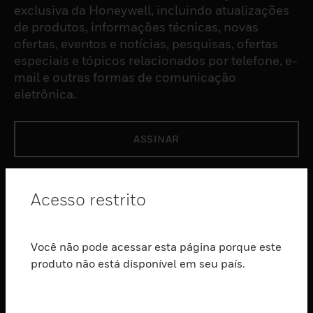
exclusiva da Honeywell, incluindo atualizações
de produtos, informações técnicas, novas
ofertas, eventos e notícias, pesquisas, ofertas
especiais e tópicos relacionados por telefone, e-
mail e outras formas de comunicação
eletrônica.
ASSINAR
PRODUTOS
Acesso restrito
toggle view
SOFTWARE
Você não pode acessar esta página porque este
toggle view
SERVIÇOS
produto não está disponível em seu país.
toggle view
INDUSTRIAS