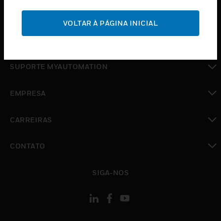
toggle view
SUPORTE
VOLTAR À PÁGINA INICIAL
toggle view
ONDE COMPRAR
toggle view
SUPORTE MYAUTOMATION
toggle view
EMPRESA
toggle view
CARREIRAS
toggle view
CONTATO
toggle view
SIGA-NOS