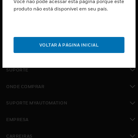
Você não pode acessar esta página porque este
PRODUTOS
produto não está disponível em seu país.
toggle view
SOFTWARE
toggle view
SERVIÇOS
VOLTAR À PÁGINA INICIAL
toggle view
INDUSTRIAS
toggle view
SUPORTE
toggle view
ONDE COMPRAR
toggle view
SUPORTE MYAUTOMATION
toggle view
EMPRESA
toggle view
CARREIRAS