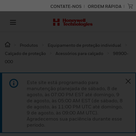
CONTATE-NOS
ORDEM RÁPIDA
Produtos
Equipamento de proteção individual
Calçado de proteção
Acessórios para calçado
98900-
000
Este site está programado para
manutenção planejada de sábado, 8 de
agosto, às 07:00 PM EST até domingo, 9
de agosto, às 05:00 AM EST (de sábado, 8
de agosto, às 11:00 PM UTC até domingo,
9 de agosto, às 09:00 AM UTC).
Agradecemos sua paciência durante esse
período.