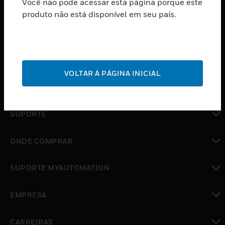
Você não pode acessar esta página porque este
PRODUTOS
produto não está disponível em seu país.
toggle view
SOFTWARE
toggle view
SERVIÇOS
VOLTAR À PÁGINA INICIAL
toggle view
INDUSTRIAS
toggle view
SUPORTE
toggle view
ONDE COMPRAR
toggle view
SUPORTE MYAUTOMATION
toggle view
EMPRESA
toggle view
CARREIRAS