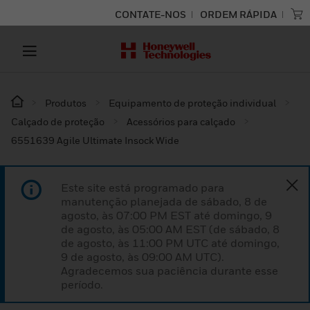
CONTATE-NOS
ORDEM RÁPIDA
Produtos
Equipamento de proteção individual
Calçado de proteção
Acessórios para calçado
6551639 Agile Ultimate Insock Wide
Este site está programado para
manutenção planejada de sábado, 8 de
agosto, às 07:00 PM EST até domingo, 9
de agosto, às 05:00 AM EST (de sábado, 8
de agosto, às 11:00 PM UTC até domingo,
9 de agosto, às 09:00 AM UTC).
Agradecemos sua paciência durante esse
período.