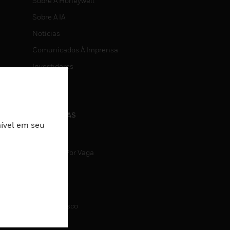
Sobre A Honeywell
Sobre A IA
Notícias
Comunicados À Imprensa
Investidores
Eventos
CARREIRAS
nível em seu
Carreiras
Pesquisa Por Vaga
CONTATO
Fale Conosco
Suporte