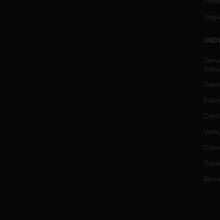
Prod
Segu
IND
Serv
Natu
Trans
Fabr
Cent
Vare
Comé
Gove
Aero