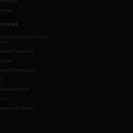
utividade
rança
USTRIAS
iços De Saúde E Ciências
rais
porte E Logística
icação
ros De Distribuição
jo
rcio Eletrônico
rno
espacial E Defesa