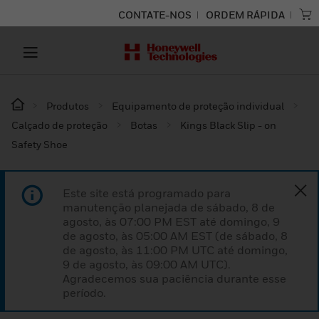
CONTATE-NOS
ORDEM RÁPIDA
Produtos
Equipamento de proteção individual
Calçado de proteção
Botas
Kings Black Slip - on
Safety Shoe
Este site está programado para
manutenção planejada de sábado, 8 de
agosto, às 07:00 PM EST até domingo, 9
de agosto, às 05:00 AM EST (de sábado, 8
de agosto, às 11:00 PM UTC até domingo,
9 de agosto, às 09:00 AM UTC).
Agradecemos sua paciência durante esse
período.