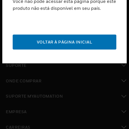
Você não pode acessar esta página porque este
PRODUTOS
produto não está disponível em seu país.
toggle view
SOFTWARE
toggle view
SERVIÇOS
VOLTAR À PÁGINA INICIAL
toggle view
INDUSTRIAS
toggle view
SUPORTE
toggle view
ONDE COMPRAR
toggle view
SUPORTE MYAUTOMATION
toggle view
EMPRESA
toggle view
CARREIRAS