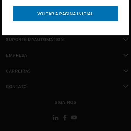
toggle view
SUPORTE
VOLTAR À PÁGINA INICIAL
toggle view
ONDE COMPRAR
toggle view
SUPORTE MYAUTOMATION
toggle view
EMPRESA
toggle view
CARREIRAS
toggle view
CONTATO
toggle view
SIGA-NOS