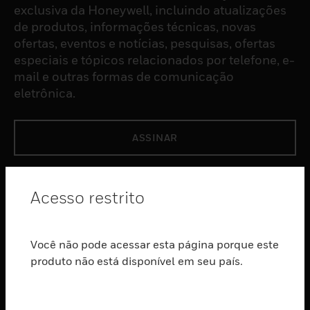
exclusiva da Honeywell, incluindo atualizações
de produtos, informações técnicas, novas
ofertas, eventos e notícias, pesquisas, ofertas
especiais e tópicos relacionados por telefone, e-
mail e outras formas de comunicação
eletrônica.
ASSINAR
PRODUTOS
Acesso restrito
toggle view
SOFTWARE
Você não pode acessar esta página porque este
toggle view
SERVIÇOS
produto não está disponível em seu país.
toggle view
INDUSTRIAS