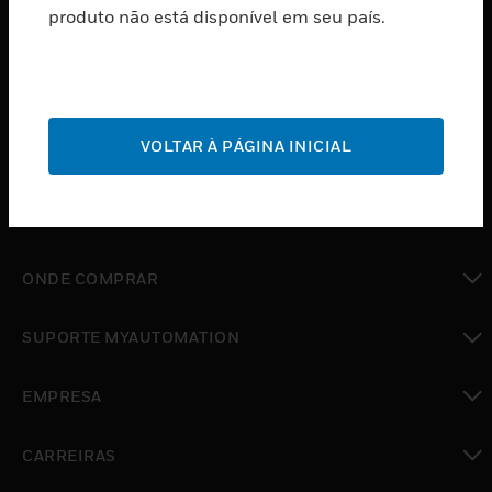
produto não está disponível em seu país.
toggle view
SOFTWARE
toggle view
SERVIÇOS
toggle view
VOLTAR À PÁGINA INICIAL
INDUSTRIAS
toggle view
SUPORTE
toggle view
ONDE COMPRAR
toggle view
SUPORTE MYAUTOMATION
toggle view
EMPRESA
toggle view
CARREIRAS