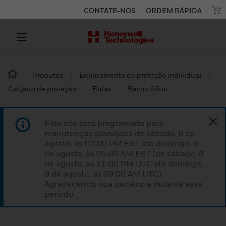
CONTATE-NOS
ORDEM RÁPIDA
Produtos
Equipamento de proteção individual
Calçado de proteção
Botas
Bacou Siluo
Este site está programado para
manutenção planejada de sábado, 8 de
agosto, às 07:00 PM EST até domingo, 9
de agosto, às 05:00 AM EST (de sábado, 8
de agosto, às 11:00 PM UTC até domingo,
9 de agosto, às 09:00 AM UTC).
Agradecemos sua paciência durante esse
período.