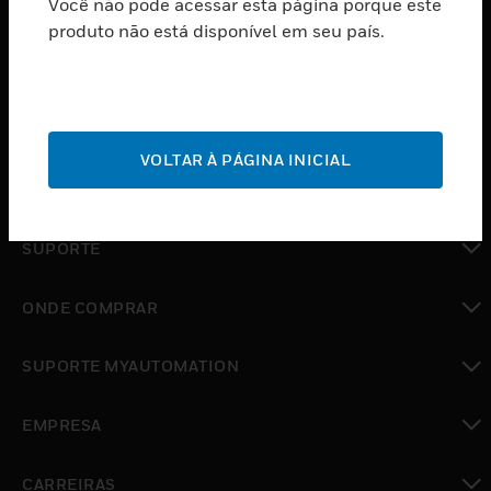
Você não pode acessar esta página porque este
PRODUTOS
produto não está disponível em seu país.
toggle view
SOFTWARE
toggle view
SERVIÇOS
VOLTAR À PÁGINA INICIAL
toggle view
INDUSTRIAS
toggle view
SUPORTE
toggle view
ONDE COMPRAR
toggle view
SUPORTE MYAUTOMATION
toggle view
EMPRESA
toggle view
CARREIRAS