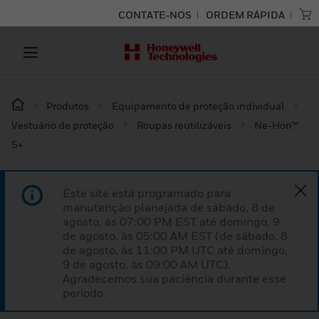
CONTATE-NOS
ORDEM RÁPIDA
Produtos
Equipamento de proteção individual
Vestuário de proteção
Roupas reutilizáveis
Ne-Hon™
5+
Este site está programado para
manutenção planejada de sábado, 8 de
agosto, às 07:00 PM EST até domingo, 9
de agosto, às 05:00 AM EST (de sábado, 8
de agosto, às 11:00 PM UTC até domingo,
9 de agosto, às 09:00 AM UTC).
Agradecemos sua paciência durante esse
período.