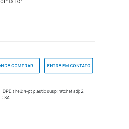
oints for
ONDE COMPRAR
ENTRE EM CONTATO
HDPE shell: 4-pt plastic susp: ratchet adj: 2
T CSA.