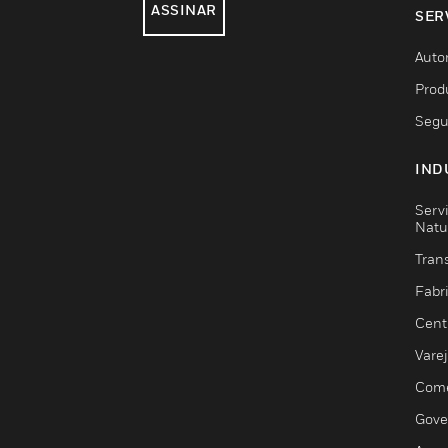
ASSINAR
SER
Auto
Prod
Segu
IND
Serv
Natu
Trans
Fabr
Cent
Vare
Comé
Gove