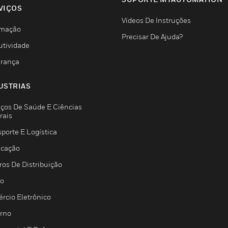
VIÇOS
Vídeos De Instruções
mação
Precisar De Ajuda?
utividade
rança
USTRIAS
iços De Saúde E Ciências
rais
porte E Logística
icação
ros De Distribuição
jo
rcio Eletrônico
rno