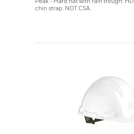
Peak - Hard hat with rain trough: HDP
chin strap. NOT CSA.