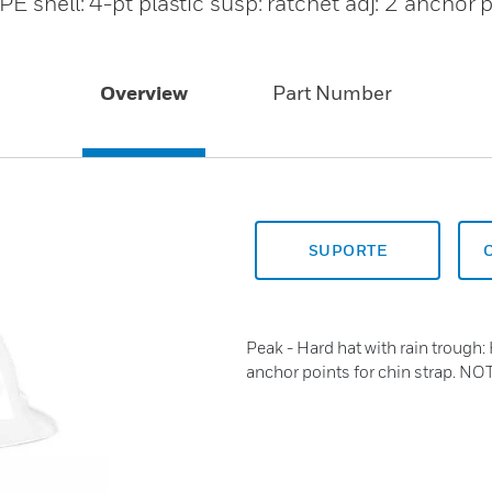
E shell: 4-pt plastic susp: ratchet adj: 2 anchor p
Overview
Part Number
SUPORTE
Peak - Hard hat with rain trough: 
anchor points for chin strap. NO