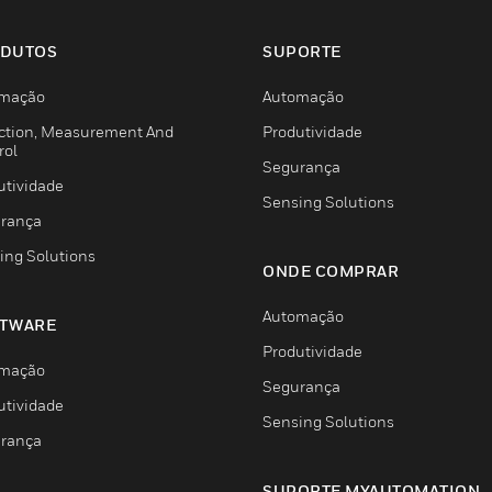
DUTOS
SUPORTE
mação
Automação
ction, Measurement And
Produtividade
rol
Segurança
utividade
Sensing Solutions
rança
ing Solutions
ONDE COMPRAR
Automação
TWARE
Produtividade
mação
Segurança
utividade
Sensing Solutions
rança
SUPORTE MYAUTOMATION