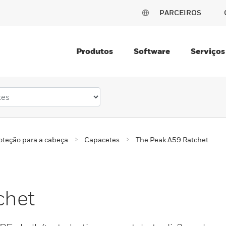
PARCEIROS
Produtos
Software
Serviços
oteção para a cabeça
Capacetes
The Peak A59 Ratchet
chet