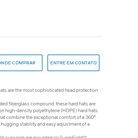
ONDE COMPRAR
ENTRE EM CONTATO
ts are the most sophisticated head protection
olded fiberglass compound: these hard hats are
n high-density polyethylene (HDPE) hard hats.
that combine the exceptional comfort of a 360°
hugging stability and easy adjustment of a
ld or goggle are mounted on SuperEight™