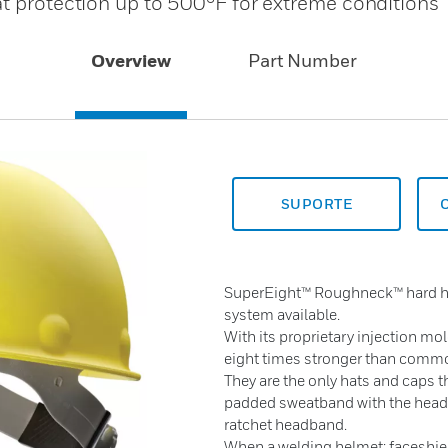
at protection up to 500°F for extreme conditions
Overview
Part Number
SUPORTE
SuperEight™ Roughneck™ hard ha
system available.
With its proprietary injection m
eight times stronger than commo
They are the only hats and caps 
padded sweatband with the head 
ratchet headband.
When a welding helmet: faceshie