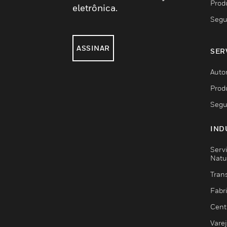
Prod
eletrônica.
Segu
ASSINAR
SER
Auto
Prod
Segu
IND
Serv
Natu
Trans
Fabr
Cent
Vare