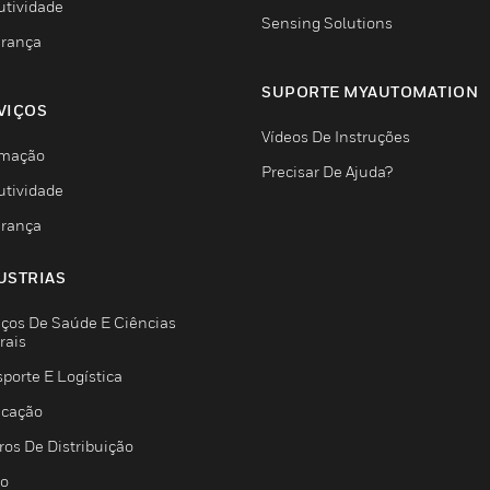
utividade
Sensing Solutions
rança
SUPORTE MYAUTOMATION
VIÇOS
Vídeos De Instruções
mação
Precisar De Ajuda?
utividade
rança
USTRIAS
iços De Saúde E Ciências
rais
porte E Logística
icação
ros De Distribuição
jo