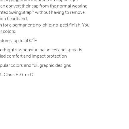
an convert their cap from the normal wearing
ented SwingStrap™ without having to remove:
sion headband.
n for a permanent: no-chip: no-peel finish. You
 colors.
atures: up to 500°F
perEight suspension balances and spreads
dded comfort and impact protection
opular colors and full graphic designs
 Class E: G: or C