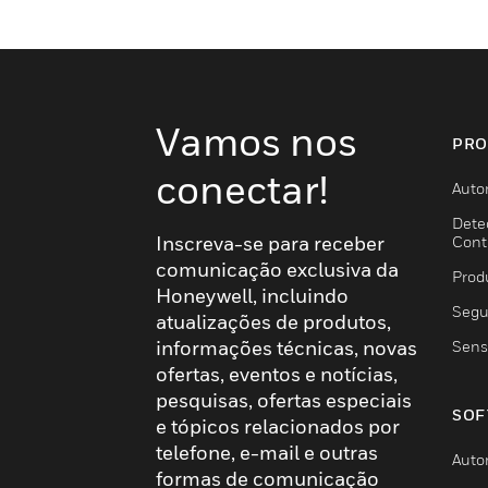
Vamos nos
PRO
conectar!
Auto
Dete
Inscreva-se para receber
Cont
comunicação exclusiva da
Prod
Honeywell, incluindo
Segu
atualizações de produtos,
informações técnicas, novas
Sens
ofertas, eventos e notícias,
pesquisas, ofertas especiais
SOF
e tópicos relacionados por
telefone, e-mail e outras
Auto
formas de comunicação