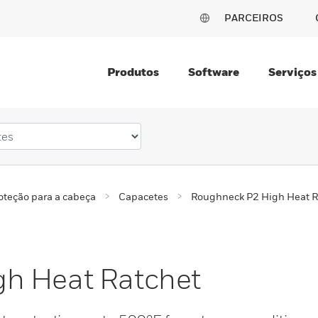
PARCEIROS
Produtos
Software
Serviços
oteção para a cabeça
Capacetes
Roughneck P2 High Heat R
h Heat Ratchet