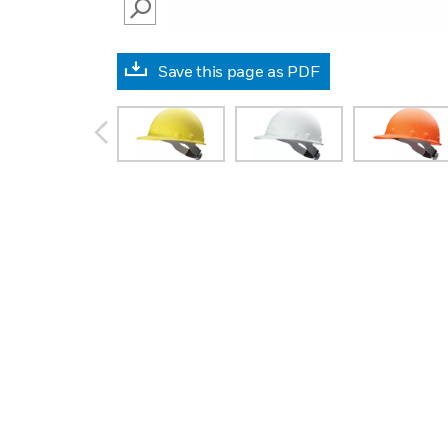
SEARCH
Save this page as PDF
prev