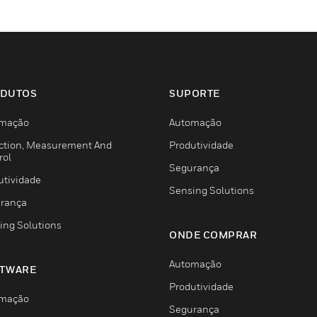
DUTOS
SUPORTE
mação
Automação
ction, Measurement And
Produtividade
rol
Segurança
utividade
Sensing Solutions
rança
ing Solutions
ONDE COMPRAR
Automação
TWARE
Produtividade
mação
Segurança