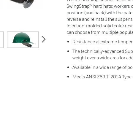
SwingStrap™ hard hats: workers c
position (and back) with the pat
reverse and reinstall the suspen
Injection-molded solid color resi
can choose from multiple popular
next
Resistance at extreme temper
The technically-advanced Su
weight over a wide area for a
Available in a wide range of p
Meets ANSI Z89.1-2014 Type 1: