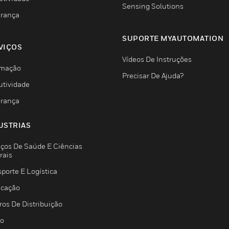
Sensing Solutions
rança
SUPORTE MYAUTOMATION
VIÇOS
Vídeos De Instruções
mação
Precisar De Ajuda?
utividade
rança
USTRIAS
iços De Saúde E Ciências
rais
porte E Logística
icação
ros De Distribuição
jo