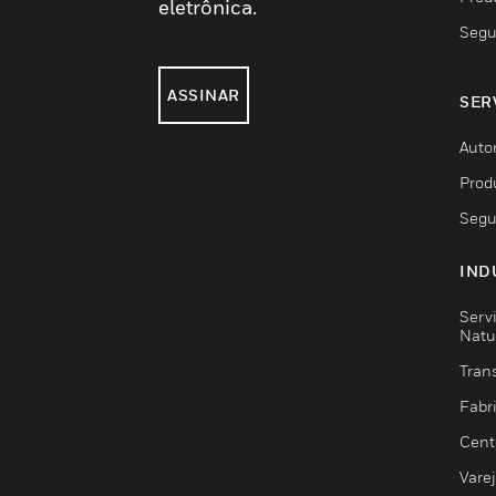
eletrônica.
Segu
ASSINAR
SER
Auto
Prod
Segu
IND
Serv
Natu
Trans
Fabr
Cent
Vare