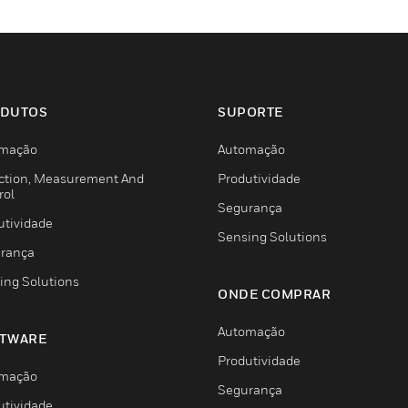
DUTOS
SUPORTE
mação
Automação
ction, Measurement And
Produtividade
rol
Segurança
utividade
Sensing Solutions
rança
ing Solutions
ONDE COMPRAR
Automação
TWARE
Produtividade
mação
Segurança
utividade