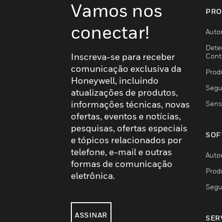
Vamos nos
PRO
conectar!
Auto
Dete
Inscreva-se para receber
Cont
comunicação exclusiva da
Prod
Honeywell, incluindo
Segu
atualizações de produtos,
informações técnicas, novas
Sens
ofertas, eventos e notícias,
pesquisas, ofertas especiais
SOF
e tópicos relacionados por
telefone, e-mail e outras
Auto
formas de comunicação
Prod
eletrônica.
Segu
ASSINAR
SER