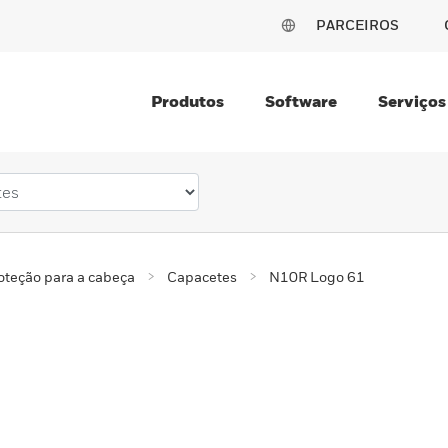
PARCEIROS
Produtos
Software
Serviços
oteção para a cabeça
Capacetes
N10R Logo 61