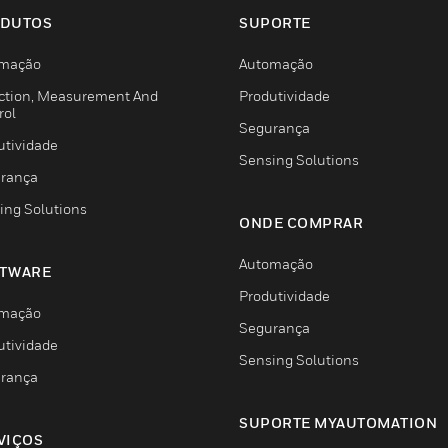
DUTOS
SUPORTE
mação
Automação
ction, Measurement And
Produtividade
rol
Segurança
utividade
Sensing Solutions
rança
ing Solutions
ONDE COMPRAR
Automação
TWARE
Produtividade
mação
Segurança
utividade
Sensing Solutions
rança
SUPORTE MYAUTOMATION
VIÇOS