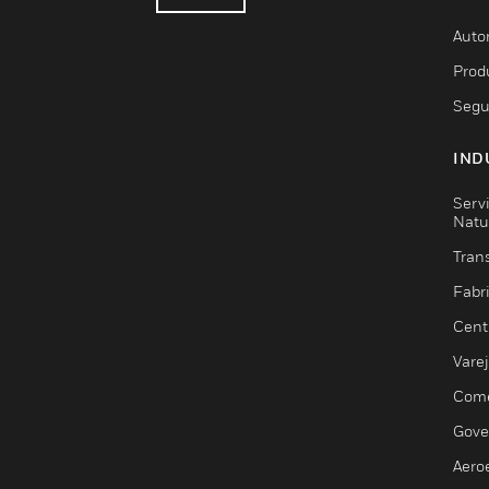
Auto
Prod
Segu
IND
Serv
Natu
Trans
Fabr
Cent
Vare
Comé
Gove
Aero