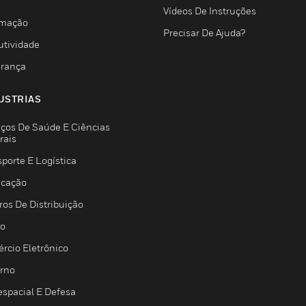
Vídeos De Instruções
mação
Precisar De Ajuda?
utividade
rança
USTRIAS
iços De Saúde E Ciências
rais
porte E Logística
icação
ros De Distribuição
jo
rcio Eletrônico
rno
espacial E Defesa