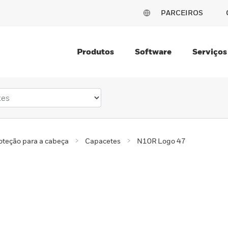
PARCEIROS
Produtos
Software
Serviços
oteção para a cabeça
Capacetes
N10R Logo 47