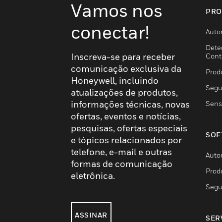
Vamos nos
PRO
conectar!
Auto
Dete
Inscreva-se para receber
Cont
comunicação exclusiva da
Prod
Honeywell, incluindo
Segu
atualizações de produtos,
informações técnicas, novas
Sens
ofertas, eventos e notícias,
pesquisas, ofertas especiais
SOF
e tópicos relacionados por
telefone, e-mail e outras
Auto
formas de comunicação
Prod
eletrônica.
Segu
ASSINAR
SER