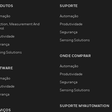
DUTOS
SUPORTE
mação
Automação
ction, Measurement And
Produtividade
rol
Segurança
utividade
Sensing Solutions
rança
ing Solutions
ONDE COMPRAR
Automação
TWARE
Produtividade
mação
Segurança
utividade
Sensing Solutions
rança
SUPORTE MYAUTOMATION
VIÇOS