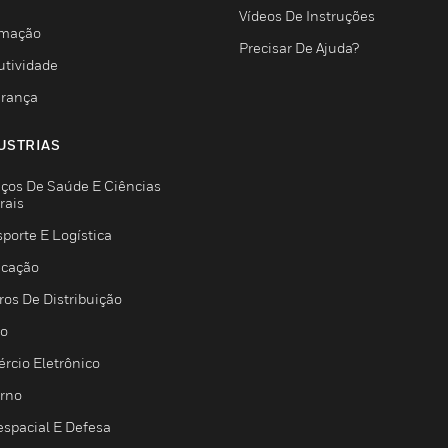
Vídeos De Instruções
mação
Precisar De Ajuda?
utividade
rança
USTRIAS
iços De Saúde E Ciências
rais
porte E Logística
icação
ros De Distribuição
jo
rcio Eletrônico
rno
espacial E Defesa