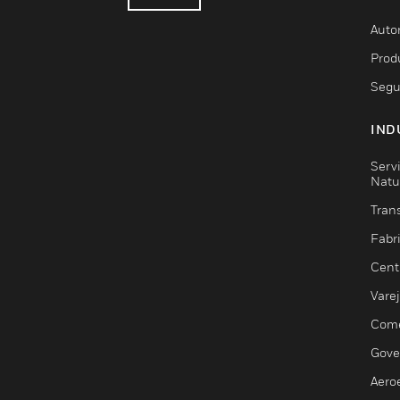
Auto
Prod
Segu
IND
Serv
Natu
Trans
Fabr
Cent
Vare
Comé
Gove
Aero