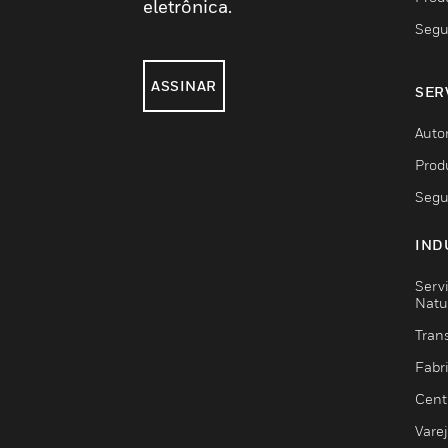
eletrônica.
Segu
ASSINAR
SER
Auto
Prod
Segu
IND
Serv
Natu
Trans
Fabr
Cent
Vare