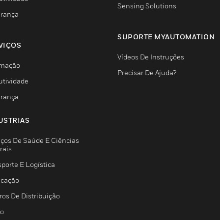
Sensing Solutions
rança
SUPORTE MYAUTOMATION
VIÇOS
Vídeos De Instruções
mação
Precisar De Ajuda?
utividade
rança
USTRIAS
iços De Saúde E Ciências
rais
porte E Logística
icação
ros De Distribuição
jo