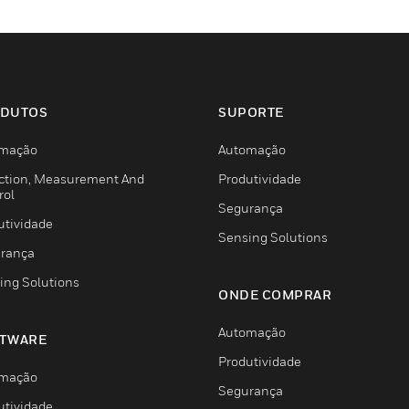
DUTOS
SUPORTE
mação
Automação
ction, Measurement And
Produtividade
rol
Segurança
utividade
Sensing Solutions
rança
ing Solutions
ONDE COMPRAR
Automação
TWARE
Produtividade
mação
Segurança
utividade