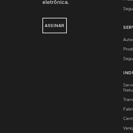
eletrônica.
Segu
ASSINAR
SER
Auto
Prod
Segu
IND
Serv
Natu
Trans
Fabr
Cent
Vare