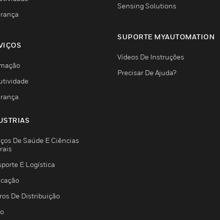
Sensing Solutions
rança
SUPORTE MYAUTOMATION
VIÇOS
Vídeos De Instruções
mação
Precisar De Ajuda?
utividade
rança
USTRIAS
iços De Saúde E Ciências
rais
porte E Logística
icação
ros De Distribuição
jo