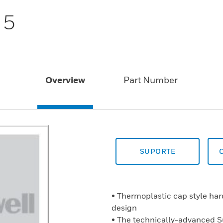
 5
Overview
Part Number
SUPORTE
• Thermoplastic cap style ha
design
• The technically-advanced 