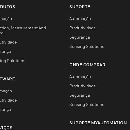
DUTOS
SUPORTE
mação
Automação
ction, Measurement And
Produtividade
rol
Segurança
utividade
Sensing Solutions
rança
ing Solutions
ONDE COMPRAR
Automação
TWARE
Produtividade
mação
Segurança
utividade
Sensing Solutions
rança
SUPORTE MYAUTOMATION
VIÇOS