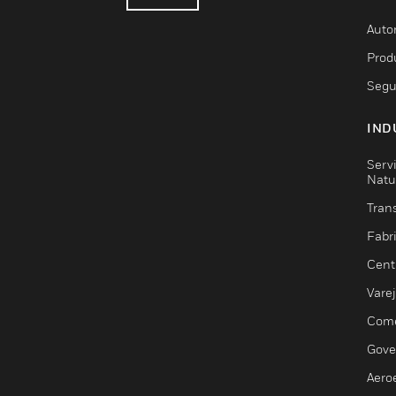
Auto
Prod
Segu
IND
Serv
Natu
Trans
Fabr
Cent
Vare
Comé
Gove
Aero