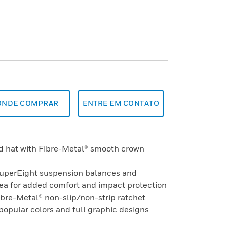
ONDE COMPRAR
ENTRE EM CONTATO
rd hat with Fibre-Metal® smooth crown
SuperEight suspension balances and
rea for added comfort and impact protection
ibre-Metal® non-slip/non-strip ratchet
 popular colors and full graphic designs