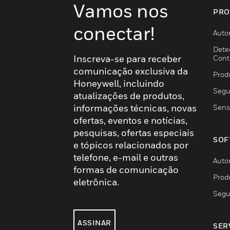
Vamos nos
PRO
conectar!
Auto
Dete
Inscreva-se para receber
Cont
comunicação exclusiva da
Prod
Honeywell, incluindo
Segu
atualizações de produtos,
informações técnicas, novas
Sens
ofertas, eventos e notícias,
pesquisas, ofertas especiais
SOF
e tópicos relacionados por
telefone, e-mail e outras
Auto
formas de comunicação
Prod
eletrônica.
Segu
ASSINAR
SER