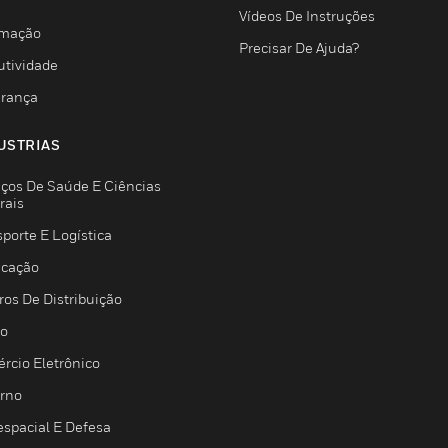
Vídeos De Instruções
mação
Precisar De Ajuda?
utividade
rança
USTRIAS
iços De Saúde E Ciências
rais
porte E Logística
icação
ros De Distribuição
jo
rcio Eletrônico
rno
espacial E Defesa