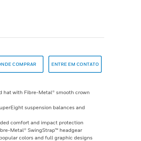
ONDE COMPRAR
ENTRE EM CONTATO
rd hat with Fibre-Metal® smooth crown
SuperEight suspension balances and
added comfort and impact protection
Fibre-Metal® SwingStrap™ headgear
 popular colors and full graphic designs