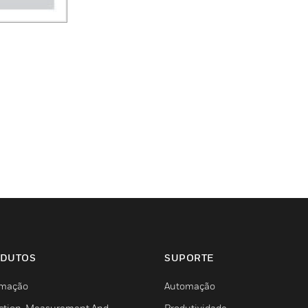
DUTOS
SUPORTE
mação
Automação
ction, Measurement And
Produtividade