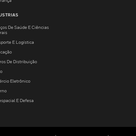
rança
USTRIAS
iços De Saúde E Ciências
rais
porte E Logística
icação
ros De Distribuição
jo
rcio Eletrônico
rno
espacial E Defesa