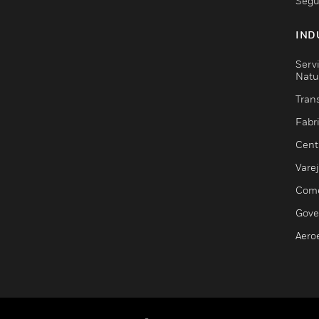
Segu
IND
Serv
Natu
Trans
Fabr
Cent
Vare
Comé
Gove
Aero