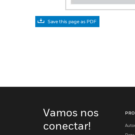
Save this page as PDF
Vamos nos
PRO
conectar!
Auto
Dete