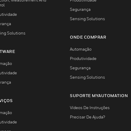
rol
Segurança
utividade
Sensing Solutions
rança
ing Solutions
ONDE COMPRAR
Automação
TWARE
Produtividade
mação
Segurança
utividade
Sensing Solutions
rança
SUPORTE MYAUTOMATION
VIÇOS
Vídeos De Instruções
mação
Precisar De Ajuda?
utividade