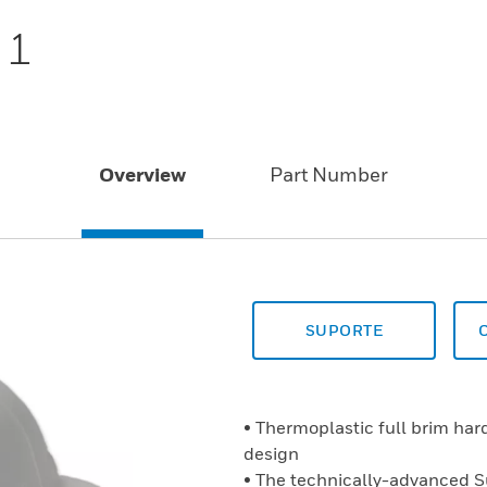
 1
Overview
Part Number
SUPORTE
• Thermoplastic full brim ha
design
• The technically-advanced 