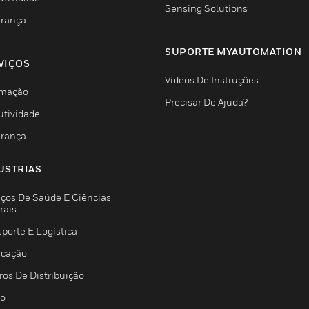
Sensing Solutions
rança
SUPORTE MYAUTOMATION
VIÇOS
Vídeos De Instruções
mação
Precisar De Ajuda?
utividade
rança
USTRIAS
iços De Saúde E Ciências
rais
porte E Logística
icação
ros De Distribuição
jo