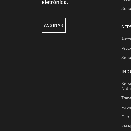
eletrônica.
Segu
ASSINAR
SER
Auto
Prod
Segu
IND
Serv
Natu
Trans
Fabr
Cent
Vare