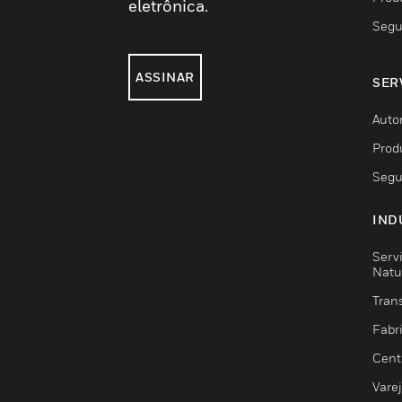
eletrônica.
Segu
ASSINAR
SER
Auto
Prod
Segu
IND
Serv
Natu
Trans
Fabr
Cent
Vare