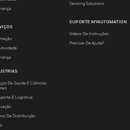
Sensing Solutions
rança
SUPORTE MYAUTOMATION
VIÇOS
Vídeos De Instruções
mação
Precisar De Ajuda?
utividade
rança
USTRIAS
iços De Saúde E Ciências
rais
porte E Logística
icação
ros De Distribuição
jo