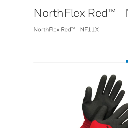
NorthFlex Red™ -
NorthFlex Red™ - NF11X