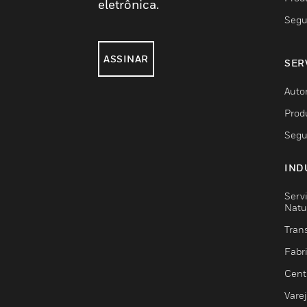
eletrônica.
Segu
ASSINAR
SER
Auto
Prod
Segu
IND
Serv
Natu
Trans
Fabr
Cent
Vare