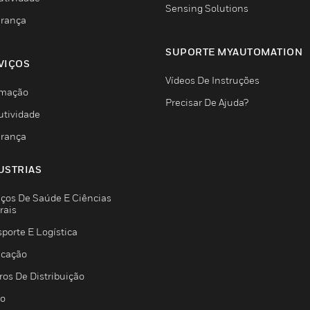
Sensing Solutions
rança
SUPORTE MYAUTOMATION
VIÇOS
Vídeos De Instruções
mação
Precisar De Ajuda?
utividade
rança
USTRIAS
iços De Saúde E Ciências
rais
porte E Logística
icação
ros De Distribuição
jo