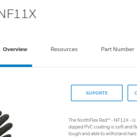
 NF11X
Overview
Resources
Part Number
SUPORTE
The NorthFlex Red™ - NF11X - is 
dipped PVC coating is soft and fle
tough and able to withstand har