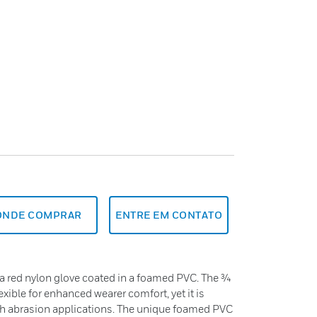
ONDE COMPRAR
ENTRE EM CONTATO
a red nylon glove coated in a foamed PVC. The ¾
xible for enhanced wearer comfort, yet it is
sh abrasion applications. The unique foamed PVC