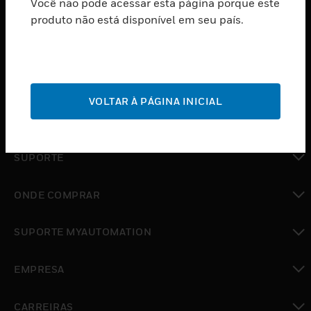
Você não pode acessar esta página porque este
PRODUTOS
produto não está disponível em seu país.
toggle view
SOFTWARE
toggle view
SERVIÇOS
VOLTAR À PÁGINA INICIAL
toggle view
INDUSTRIAS
toggle view
SUPORTE
toggle view
ONDE COMPRAR
toggle view
SUPORTE MYAUTOMATION
toggle view
EMPRESA
toggle view
CARREIRAS