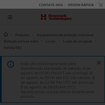
CONTATE-NOS
ORDEM RÁPIDA
Produtos
Equipamento de proteção individual
Proteção para as mãos
Luvas
Luvas de uso geral
IceGrip 691
Este site está programado para
manutenção planejada de sábado, 8 de
agosto, às 07:00 PM EST até domingo, 9
de agosto, às 05:00 AM EST (de sábado, 8
de agosto, às 11:00 PM UTC até domingo,
9 de agosto, às 09:00 AM UTC).
Agradecemos sua paciência durante esse
período.