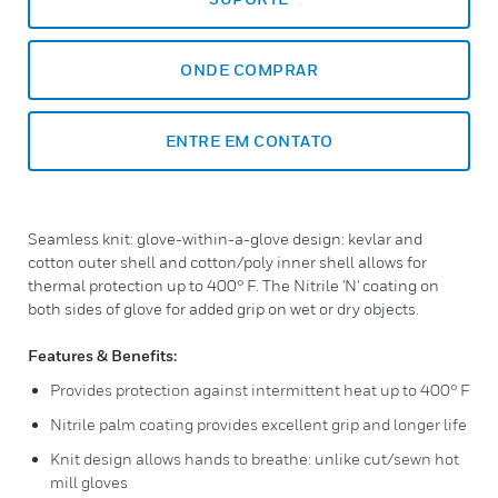
ONDE COMPRAR
ENTRE EM CONTATO
Seamless knit: glove-within-a-glove design: kevlar and
cotton outer shell and cotton/poly inner shell allows for
thermal protection up to 400° F. The Nitrile 'N' coating on
both sides of glove for added grip on wet or dry objects.
Features & Benefits:
Provides protection against intermittent heat up to 400° F
Nitrile palm coating provides excellent grip and longer life
Knit design allows hands to breathe: unlike cut/sewn hot
mill gloves