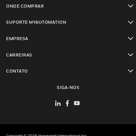
toggle view
ONDE COMPRAR
toggle view
SUPORTE MYAUTOMATION
toggle view
EMPRESA
toggle view
CARREIRAS
toggle view
CONTATO
toggle view
SIGA-NOS
Copyright © 2026 Honeywell International Inc